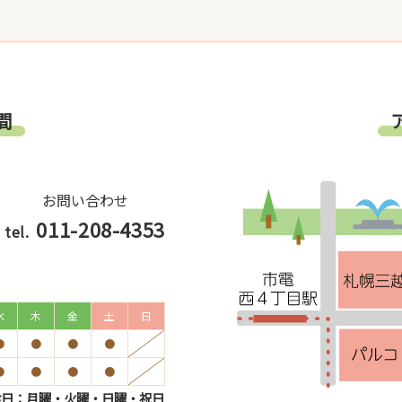
間
お問い合わせ
011-208-4353
tel.
水
木
金
土
日
●
●
●
●
●
●
●
●
診日：月曜・火曜・日曜・祝日