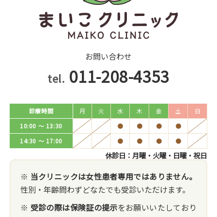
お問い合わせ
011-208-4353
tel.
診療時間
月
火
水
木
金
土
日
10:00 ～ 13:30
●
●
●
●
14:30 ～ 17:00
●
●
●
●
休診日：月曜・火曜・日曜・祝日
※
当クリニックは女性患者専用ではありません。
性別・年齢問わずどなたでも受診いただけます。
※
受診の際は保険証の提示
をお願いいたしており